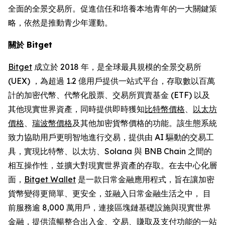
全面的全景交易所。促進信任和培養本地青年的一大關鍵策
略，依然是推動青少年運動。
關於 Bitget
Bitget
成立於 2018 年，是全球最具規模的全景交易所
(UEX) ，為超過 1.2 億用戶提供一站式平台，存取數以百萬
計的加密代幣、代幣化股票、交易所買賣基金 (ETF) 以及
其他現實世界資產，同時提供即時獲知
比特幣價格
、
以太坊
價格
、
瑞波幣價格
及其他加密貨幣價格的功能。該生態系統
致力協助用戶更明智地進行交易，提供由 AI 驅動的交易工
具，實現比特幣、以太坊、Solana 與 BNB Chain 之間的
相互操作性，並擴大對現實世界資產的存取。在去中心化層
面，
Bitget Wallet
是一款日常金融應用程式，旨在讓加密
貨幣變得更簡單、更安全，並融入日常金融生活之中， 目
前服務逾 8,000 萬用戶，連接區塊鏈基礎設施與現實世界
金融，提供流暢整合出入金、交易、賺取及支付功能的一站