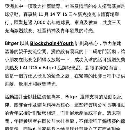
亞洲其中一項致力推廣體育、社區及情誼的令人振奮基層足
球活動。賽事於 11 月 14 至 16 日在新克拉克市體育場舉
行，匯聚超過 7,000 名年輕球員、家庭及教練，共度三天
充滿激烈競賽、社區精神及青年發展的時光。
Bitget 以其
Blockchain4Youth
計劃為核心，致力創建
溫馨的親子交流空間。攤位設有易玩的十二碼射門活動，讓
小朋友在比賽之間得以放鬆一下，成功入球的話可獲贈免費
茶點及 LALIGA x Bitget 品牌紀念品。對很多家庭而言，
這是一個方便又愜意的聚會之處，在緊湊的比賽日程中提供
遮蔭、飲用水和歡樂時光。
活動設計全以社區價值為本。Bitget 選擇支持的活動以紀
律、團隊合作及體育精神為核心，這些特質與公司長期推動
的青年賦權計劃緊密相連，而非展示產品或平台。週末期
間，年輕參與者在攤位前大排長龍，不僅增強了錦標賽的節
慶氣氛，同時也與家長及本地足球社群建立了正面的聯絡