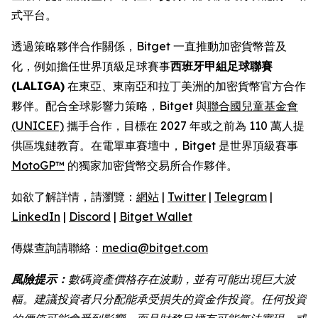
式平台。
透過策略夥伴合作關係，Bitget 一直推動加密貨幣普及
化，例如擔任世界頂級足球賽事
西班牙甲組足球聯賽
(LALIGA)
在東亞、東南亞和拉丁美洲的加密貨幣官方合作
夥伴。配合全球影響力策略，Bitget 與
聯合國兒童基金會
(UNICEF)
攜手合作，目標在 2027 年或之前為 110 萬人提
供區塊鏈教育。在電單車賽壇中，Bitget 是世界頂級賽事
MotoGP™
的獨家加密貨幣交易所合作夥伴。
如欲了解詳情，請瀏覽：
網站
|
Twitter
|
Telegram
|
LinkedIn
|
Discord
|
Bitget Wallet
傳媒查詢請聯絡：
media@bitget.com
風險提示：
數碼資產價格存在波動，並有可能出現巨大波
幅。建議投資者只分配能承受損失的資金作投資。任何投資