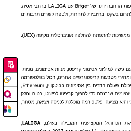
תפות הרחבה יותר של
Bitget
עם
LALIGA
ברחבי אסיה.
תרום בשקט ובחיוביות לתחרות, ולטפח קשרים תרבותיים
שטכנולוגיה ותרבות משגשגות כאשר הן שורשיות בקהילות אותנטיות, כשהן ממשיכות להתפתח להחלפה אוניברסלית מקיפה (UEX).
 גישה למיליוני אסימוני קריפטו, מניות אסימונים, מניות
מחירי מטבעות קריפטוגרפיים אחרים, הכול בפלטפורמה
לת פעולה הדדית בין אסימונים בביטקויין,
Ethereum
,
יומיומית שנבנתה כדי להפוך קריפטו לפשוט, בטוח וחלק
והיא
מצי
עה
פלטפורמה מוכללת לכניסה ויציאה, מסחר,
ת הכדורגל המקצוענית
המובילה בעולם,
LALIGA
,