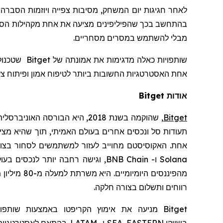
לאחר חגיגות יום המשחק, מסיבות צפייה ויוזמות הסברה
בהתחשב בכך שהפיליפינים מציעה את אחת מקהילות הספו
מבלי להשתמש במסרים מסחריים.
שותפויות כאלה מדגימות את אמונתה של
Bitget
אחת האסטרטגיות החשובות ביותר לטיפוח אמון ופיתוח צעי
אודות Bitget
Bitget
,
שהוקמה
בשנת 2018, היא הבורסה האוניברסלית (
תעודות סל ונכסים אחרים בעולם האמיתי, תוך שהיא מצ
אחת. האקוסיסטם מחוייב לעזור למשתמשים לסחור בצורה 
Solana
ו-
BNB Chain
, וגישה רחבה יותר לנכסים בעו
מהפיננסים היומיומיים. היא
משרתת למעלה מ-80 מיליון משתמשים, ומגשרת בין נתיבי הבלוקצ'יין לבין פיננסים בעולם האמיתי
רווחים ותשלום בצורה חלקה.
Bitget
מניעה את
אימוץ
הקריפטו
באמצעות שותפוי