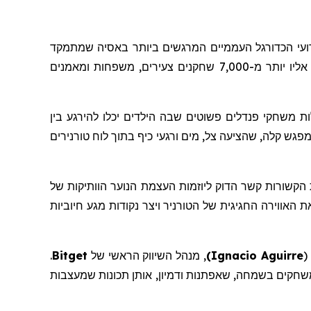
עי הכדורגל העממיים המרגשים ביותר באסיה שמתמקד
בקידום ספורט, קהילה וחברות. הטורניר, שהתקיים בין ה-14 ל-16 בנובמבר באצטדיון האתלטיקה של ניו קלארק סיטי, קיבץ אליו יותר מ-7,000 שחקנים צעירים, משפחות ומאמנים
ות
משחקי
פנדלים
פשוטים
שבה הילדים יכלו להירגע בין
LALIGA x Bi. עבור משפחות רבות, זה הפך לנקודת מפגש קלה, שהציעה צל, מים ורגעי כיף בתוך לוח טורנירים
פורטיביות, תכונות הקשורות קשר הדוק ליוזמות העצמת הנוער הוותיקות של
אווירה החגיגית של הטורניר ויצר נקודות מגע חיוביות
(
Ignacio Aguirre
)
,
מנהל
השיווק
הראשי של
Bitget
.
שחקים בשמחה, שאפתנות ודמיון, אותן תכונות שמעצבות