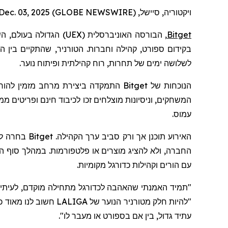
ויקטוריה, סיישל, Dec. 03, 2025 (GLOBE NEWSWIRE) --
Bitget
, הבורסה האוניברסלית (
UEX
) הגדולה בעולם,
הש
לשלושה ימים של תחרות, רוח קהילתית ופיתוח נוער.
הנוכחות של
Bitget
התמקדה ביצירת מרחב מזמין להורי
עמוס.
האירוע תוכ
החברה, ולא להציג מוצרים או פלטפורמות. במהלך סוף הש
עם הורים וקהילות כדורגל מקומיות.
"תמיד האמנתי שהאהבה לכדורגל מתחילה מוקדם, לעיתים
"להיות חלק מטורניר הנוער של LALIGA חשוב לנו מאוד כי זה
עתיד גדול, בין אם בספורט או מעבר לו
".