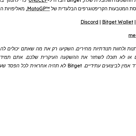
ההשפעה הגלובלית שלה,
Bitget
חברה
ל-
UNICEF
כדי לתמוך בח
סת המטבעות הקריפטוגרפים הבלעדית של
MotoGP™
,
מאליפויות ה
Discord
|
Bitget Wallet
me
שתנות ולחוות תנודתיות מחירים. השקיעו רק את מה שאתם יכולים 
 או לא תוכלו לשחזר את ההשקעה העיקרית שלכם. אתם תמיד צר
 אמין לביצועים עתידיים.
Bitget
לא תהיה אחראית לכל הפסד שעלול