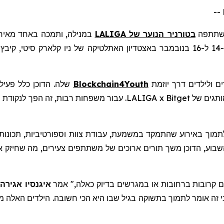
תתפה
בטורניר הנוער של
LALIGA
במנילה, ותמכה באחד מאירו
ם ולילדים דרך יוזמת
Blockchain4Youth
שלה. הדוכן כלל פעיל
המשחקים, וניסיונות מוצלחים זכו לכיבוד חינם ופריטים ממותגים של tget
נן אך ורק סביב ערך הקהילה. Bitget בחרה לתמוך באירוע שהתמקד במשמעת, עבודת צוות וס
בוע, הדוכן משך תורים ארוכים של משתתפים צעירים, מה שחיזק את ה
 קרובות ברחובות או במגרשים בדיוק כאלה," אמר
איגנסיו אגירה
אומר
לתמוך בתשוקה בגיל שבו היא הכי חשובה. הילדים האלה מ