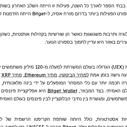
 בבתי הספר לאורך כל השנה, פעילות זו הייתה השלב האחרון בשו
רט הפעילות ביותר בדרום מזרח אסיה, ל-
Bitget
הייתה הזדמנות ל
רים באזור היא עדיין לתמוך בספורט הנוער.
UEX
)
הגדולה בעולם המשרתת למעלה מ-120
מיליון משתמשים עם
יעה גישה בזמן אמת
למחיר הביטקוין
,
מחיר Ethereum
,
מחיר XRP
ו
חכמה יותר עם כלי המסחר המופעלים על ידי בינה מלאכותית, יכו
לם האמיתי. בצד המבוזר,
Bitget Wallet
היא אפליקציית פיננסים 
ות
אסטרטגיות, כולל היותה שותפת
הקריפטו
הרשמית של ליג