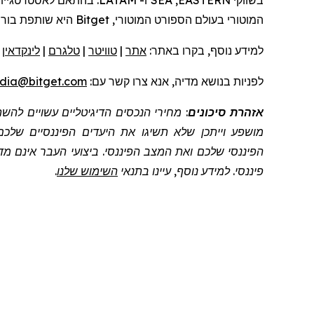
בשווקי
EASTERN
,
SEA
ו-
LATAM
.
בהתאם לאסטרטגיית
המוטורי
בעולם
הספורט המוטורי,
Bitget
היא שותפת בור
למידע נוסף, בקרו
באתר:
אתר
|
טוויטר
|
טלגרם
|
לינקדאין
|
לפניות
בנושא מדיה, אנא צרו קשר
עם:
dia@bitget.com
אזהרת סיכונים
: מחירי הנכסים הדיגיטליים עשויים לה
מושפע וייתכן שלא תשיגו את היעדים הפיננסיים שלכם
הפיננסי שלכם ואת המצב הפיננסי. ביצועי העבר אינם מדד
פיננסי. למידע נוסף, עיינו בתנאי
השימוש שלנו
.