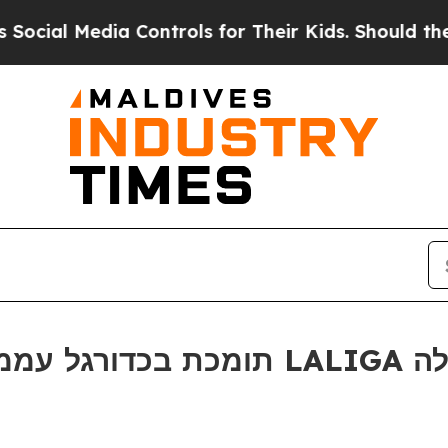
al Media Controls for Their Kids. Should the US?
ער של LALIGA במנילה