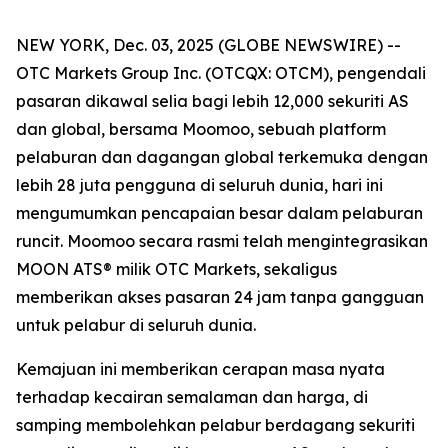
NEW YORK, Dec. 03, 2025 (GLOBE NEWSWIRE) --
OTC Markets Group Inc. (OTCQX: OTCM), pengendali
pasaran dikawal selia bagi lebih 12,000 sekuriti AS
dan global, bersama Moomoo, sebuah platform
pelaburan dan dagangan global terkemuka dengan
lebih 28 juta pengguna di seluruh dunia, hari ini
mengumumkan pencapaian besar dalam pelaburan
runcit. Moomoo secara rasmi telah mengintegrasikan
MOON ATS® milik OTC Markets, sekaligus
memberikan akses pasaran 24 jam tanpa gangguan
untuk pelabur di seluruh dunia.
Kemajuan ini memberikan cerapan masa nyata
terhadap kecairan semalaman dan harga, di
samping membolehkan pelabur berdagang sekuriti