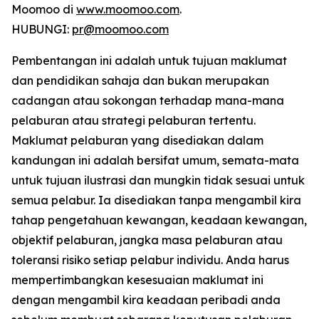
Moomoo di
www.moomoo.com
.
HUBUNGI:
pr@moomoo.com
Pembentangan ini adalah untuk tujuan maklumat
dan pendidikan sahaja dan bukan merupakan
cadangan atau sokongan terhadap mana-mana
pelaburan atau strategi pelaburan tertentu.
Maklumat pelaburan yang disediakan dalam
kandungan ini adalah bersifat umum, semata-mata
untuk tujuan ilustrasi dan mungkin tidak sesuai untuk
semua pelabur. Ia disediakan tanpa mengambil kira
tahap pengetahuan kewangan, keadaan kewangan,
objektif pelaburan, jangka masa pelaburan atau
toleransi risiko setiap pelabur individu. Anda harus
mempertimbangkan kesesuaian maklumat ini
dengan mengambil kira keadaan peribadi anda