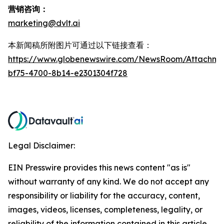
营销咨询：
marketing@dvlt.ai
本新闻稿所附图片可通过以下链接查看：
https://www.globenewswire.com/NewsRoom/Attachm
bf75-4700-8b14-e2301304f728
Legal Disclaimer:
EIN Presswire provides this news content "as is"
without warranty of any kind. We do not accept any
responsibility or liability for the accuracy, content,
images, videos, licenses, completeness, legality, or
reliability of the information contained in this article.